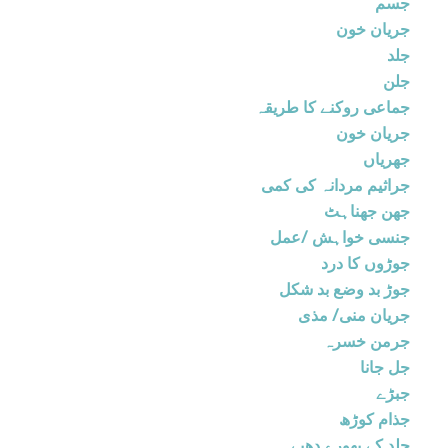
جسم
جریان خون
جلد
جلن
جماعی روکنے کا طریقہ
جریان خون
جھریاں
جراثیم مردانہ کی کمی
جھن جھناہٹ
جنسی خواہش /عمل
جوڑوں کا درد
جوڑ بد وضع بد شکل
جریان منی/ مذی
جرمن خسرہ
جل جانا
جبڑے
جذام کوڑھ
جلد کے بھورے دھبے