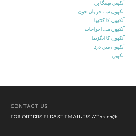
آنکھیں بھینگا پن
آنکھوں سے جر یان خون
آنکھوں کا گنٹھیا
آنکھوں سے اخراجات
آنکھوں کا ایگزیما
آنکھوں میں درد
آنکھیں
CONTACT US
FOR ORDERS PLEASE EMAIL US AT sales@