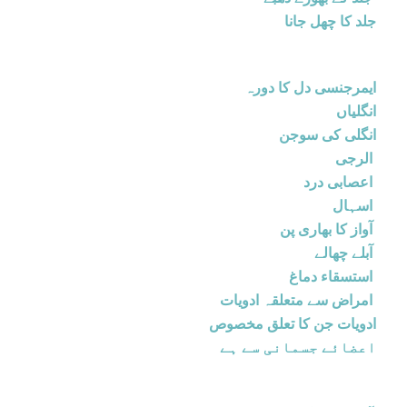
جلد کا چھل جانا
ایمرجنسی دل کا دورہ
انگلیاں
انگلی کی سوجن
الرجی
اعصابی درد
اسہال
آواز کا بھاری پن
آبلے چھالے
استسقاء دماغ
امراض سے متعلقہ ادویات
ادویات جن کا تعلق مخصوص
اعضائے جسمانی سے ہے