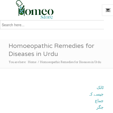
Search
for:
Search
Homoeopathic Remedies for
Diseases in Urdu
You are here:
Home
/
Homoeopathic Remedies for Diseases in Urdu
ٹانک
جیسے کہ
جماع
جگر