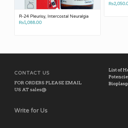
₨
2,050.
R-24 Pleurisy, Intercostal Neuralgia
₨
1,088.00
List of 
CONTACT US
Potencies
FOR ORDERS PLEASE EMAIL
Bioplas
US AT sales@
Write for Us