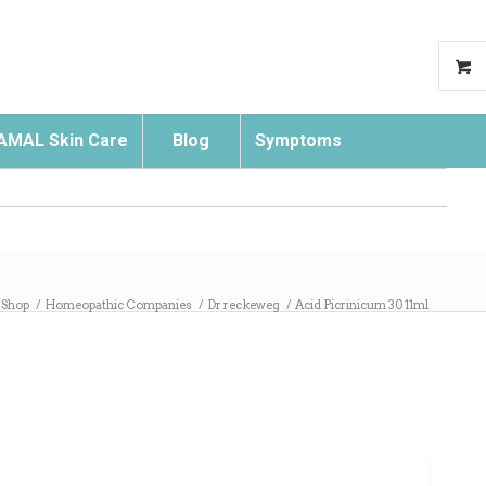
AMAL Skin Care
Blog
Symptoms
Search
Shop
/
Homeopathic Companies
/
Dr reckeweg
/
Acid Picrinicum 30 11ml