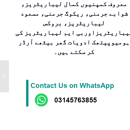
معروف کمپنیوں کمال لیباریٹریز،
شوابے جرمنی، ریکوگ جرمنی، مسعود
لیباریٹریز، بروکس
یباریٹریزاوربی ایم لیباریٹریز کی
ہومیوپیتھک ادویات گھر بیٹھے آرڈر
کر سکتے ہیں۔
Acid Phosp 30 11ml