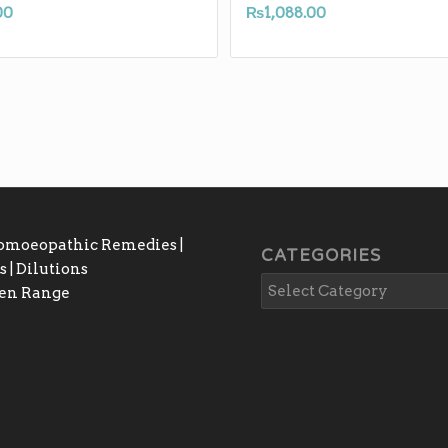
00
₨
1,088.00
Homoeopathic Remedies |
CATEGORIES
 | Dilutions
gen Range