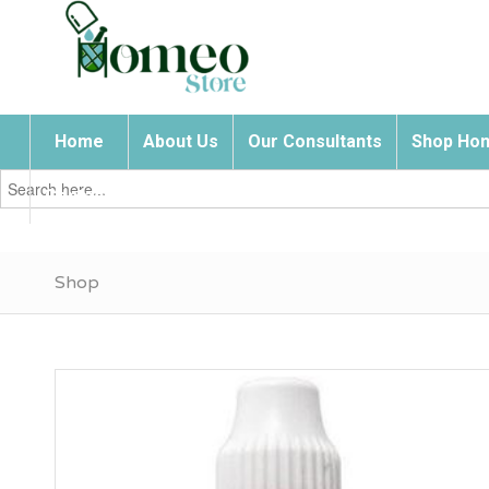
Home
About Us
Our Consultants
Shop Hom
Search
for:
Contact Us
Shop