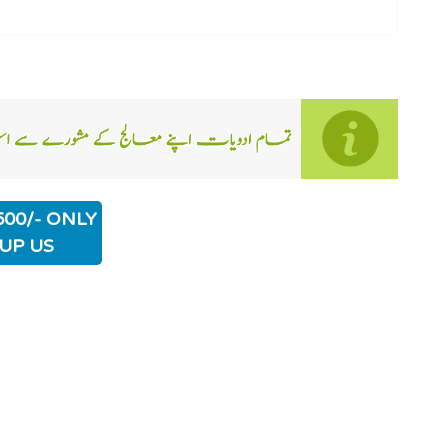
500/- ONLY
UP US