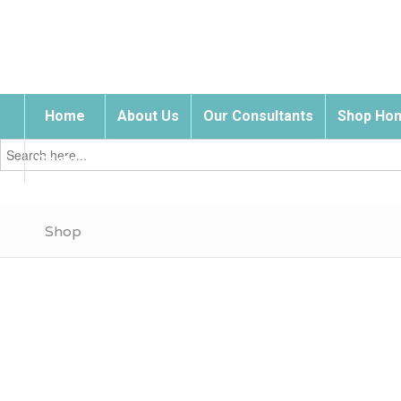
Home
About Us
Our Consultants
Shop Hom
Search
for:
Contact Us
Shop