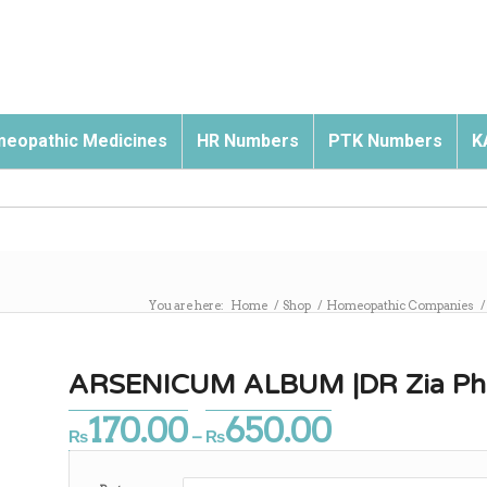
eopathic Medicines
HR Numbers
PTK Numbers
K
You are here:
Home
/
Shop
/
Homeopathic Companies
/
ARSENICUM ALBUM |DR Zia Pha
170.00
650.00
Price
₨
–
₨
range:
₨170.00