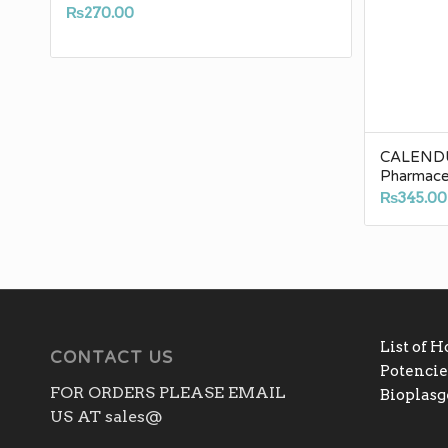
₨
270.00
CALENDU
Pharmaceu
₨
345.00
List of 
CONTACT US
Potencies
FOR ORDERS PLEASE EMAIL
Bioplas
US AT sales@