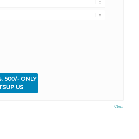
. 500/- ONLY
TSUP US
Clear