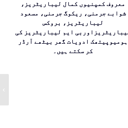
معروف کمپنیوں کمال لیباریٹریز،
شوابے جرمنی، ریکوگ جرمنی، مسعود
لیباریٹریز، بروکس
یباریٹریزاوربی ایم لیباریٹریز کی
ہومیوپیتھک ادویات گھر بیٹھے آرڈر
کر سکتے ہیں۔
ARGENTUM
NITRICUM |DR Zia
Pharmaceuticals