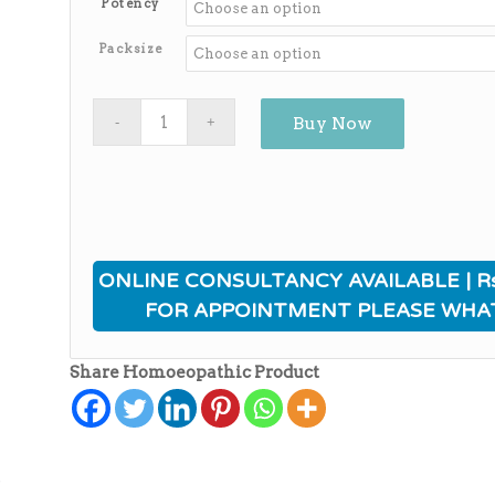
Potency
through
₨650.00
Packsize
Buy Now
ONLINE CONSULTANCY AVAILABLE | Rs
FOR APPOINTMENT PLEASE WHA
Share Homoeopathic Product
ہ