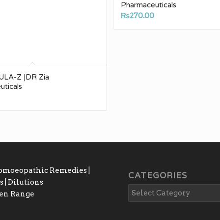
Pharmaceuticals
₨
270.00
LA-Z |DR Zia
ticals
Homoeopathic Remedies |
CATEGORIES
 | Dilutions
gen Range