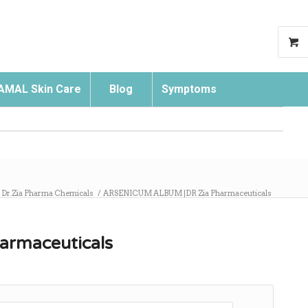
AMAL Skin Care
Blog
Symptoms
Search
Dr.Zia Pharma Chemicals
/
ARSENICUM ALBUM |DR Zia Pharmaceuticals
rmaceuticals