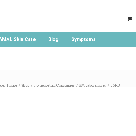
AMAL Skin Care
Blog
Symptoms
Search
ere:
Home
/
Shop
/
Homeopathic Companies
/
BM Laboratories
/
BM43