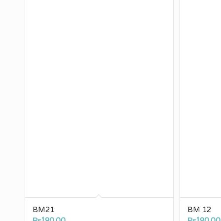
BM21
BM 12
₨
190.00
₨
190.00