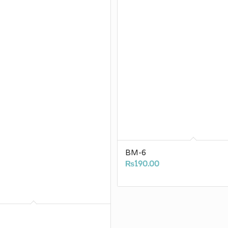
BM-6
₨
190.00