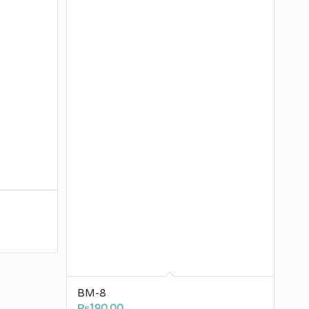
BM-8
₨
190.00