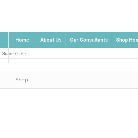
Home
About Us
Our Consultants
Shop Hom
Search
for:
Contact Us
Shop