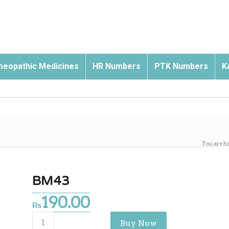
eopathic Medicines
HR Numbers
PTK Numbers
K
You are h
BM43
190.00
₨
Buy Now