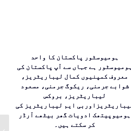
ہومیوسٹور پاکستان کا واحد
ومیوسٹور ہے جہاں سے آپ پاکستان کی
معروف کمپنیوں کمال لیباریٹریز،
شوابے جرمنی، ریکوگ جرمنی، مسعود
لیباریٹریز، بروکس
یباریٹریزاوربی ایم لیباریٹریز کی
ہومیوپیتھک ادویات گھر بیٹھے آرڈر
کر سکتے ہیں۔
BM41