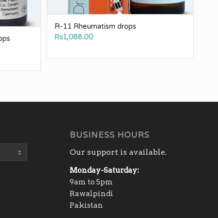
R-11 Rheumatism drops
₨
1,088.00
ops
BUSINESS HOURS
Our support is available.
Monday-Saturday:
9am to 5pm
Rawalpindi
Pakistan