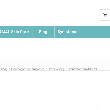
AMAL Skin Care
Blog
Symptoms
Search
/
Shop
/
Homeopathic Companies
/
Dr reckeweg
/
Cinnamomum 30 11 ml