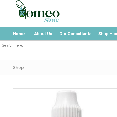
Home
About Us
Our Consultants
Shop Hom
Search
for:
Contact Us
Shop