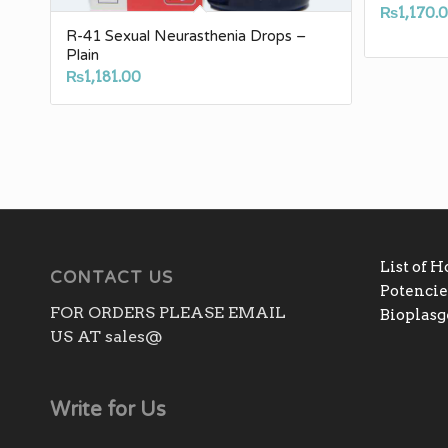
₨
1,170.
R-41 Sexual Neurasthenia Drops –
Plain
₨
1,181.00
List of 
CONTACT US
Potencies
FOR ORDERS PLEASE EMAIL
Bioplas
US AT sales@
Write for Us