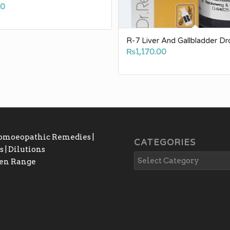
00
R-7 Liver And Gallbladder Dr
₨
1,170.00
Homoeopathic Remedies |
CATEGORIES
 | Dilutions
gen Range