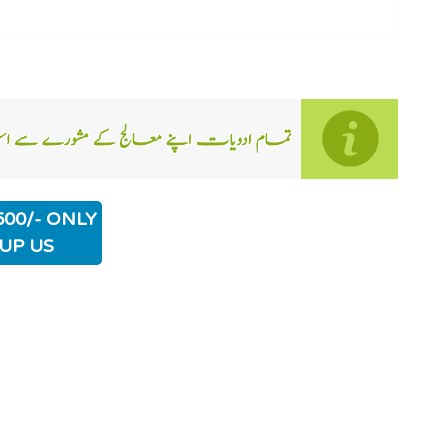
500/- ONLY
UP US