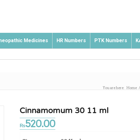
eopathic Medicines
HR Numbers
PTK Numbers
K
You are here:
Home
Cinnamomum 30 11 ml
520.00
₨