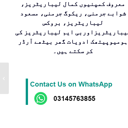
معروف کمپنیوں کمال لیباریٹریز،
شوابے جرمنی، ریکوگ جرمنی، مسعود
لیباریٹریز، بروکس
یباریٹریزاوربی ایم لیباریٹریز کی
ہومیوپیتھک ادویات گھر بیٹھے آرڈر
کر سکتے ہیں۔
Cinnabaris 30 11 ml