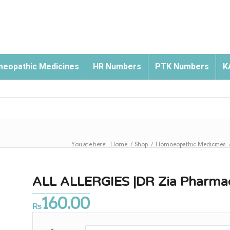
eopathic Medicines
HR Numbers
PTK Numbers
K
You are here:
Home
/
Shop
/
Homoeopathic Medicines
ALL ALLERGIES |DR Zia Pharmac
160.00
₨