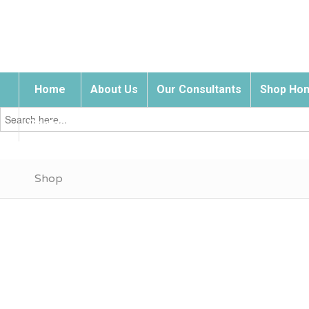
Home
About Us
Our Consultants
Shop Hom
Search
for:
Contact Us
Shop