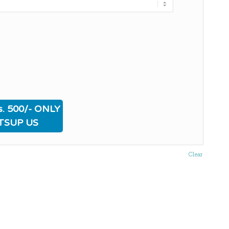
. 500/- ONLY
TSUP US
Clear