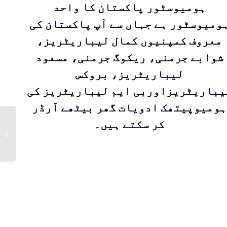
ہومیوسٹور پاکستان کا واحد
ومیوسٹور ہے جہاں سے آپ پاکستان کی
معروف کمپنیوں کمال لیباریٹریز،
شوابے جرمنی، ریکوگ جرمنی، مسعود
لیباریٹریز، بروکس
یباریٹریزاوربی ایم لیباریٹریز کی
ہومیوپیتھک ادویات گھر بیٹھے آرڈر
کر سکتے ہیں۔
RHEUMA SALBE
|DR Zia
Pharmaceuticals