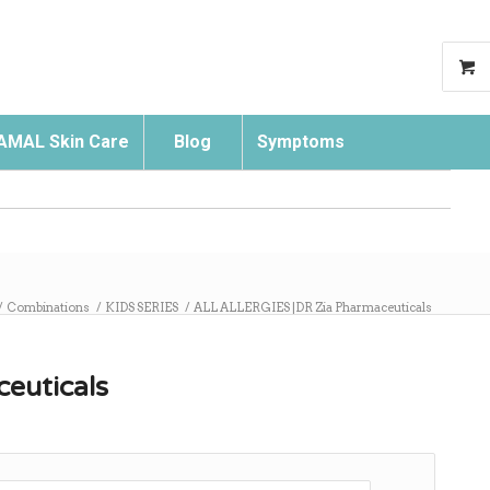
AMAL Skin Care
Blog
Symptoms
Search
/
Combinations
/
KIDS SERIES
/
ALL ALLERGIES |DR Zia Pharmaceuticals
euticals