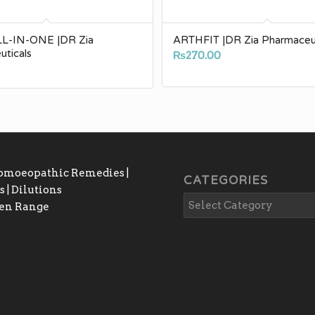
L-IN-ONE |DR Zia
ARTHFIT |DR Zia Pharmaceut
ticals
₨
270.00
Homoeopathic Remedies |
CATEGORIES
 | Dilutions
gen Range