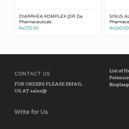
DIARRHEA KOMPLEX |DR Zia
SINUS AL
Pharmaceuticals
Pharmaceu
₨
270.00
₨
160.00
List of 
CONTACT US
Potencies
FOR ORDERS PLEASE EMAIL
Bioplas
US AT sales@
Write for Us