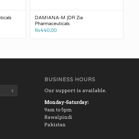
icals
DAMIANA-M |DR Zia
Pharmaceuticals
₨
440.00
BUSINESS HOURS
Our support is available.
Monday-Saturday:
9am to 5pm
Rawalpindi
Pakistan