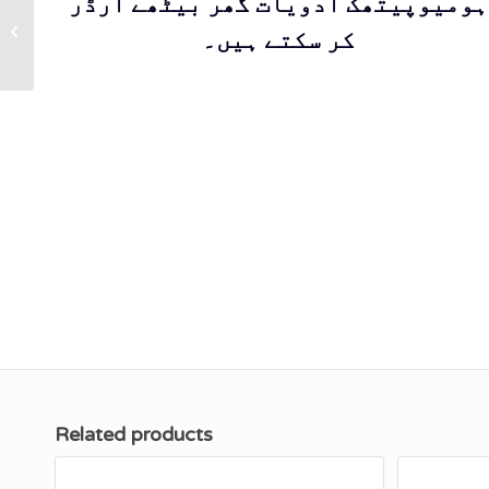
ہومیوپیتھک ادویات گھر بیٹھے آرڈر
BM240
کر سکتے ہیں۔
Related products