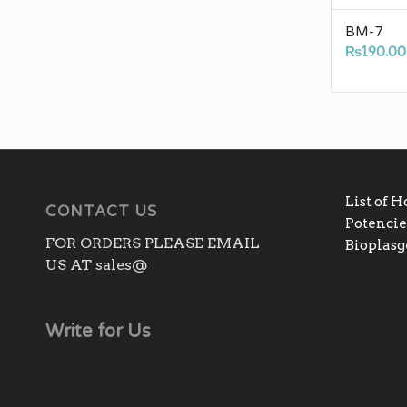
BM-7
₨
190.00
List of 
CONTACT US
Potencies
FOR ORDERS PLEASE EMAIL
Bioplas
US AT sales@
Write for Us