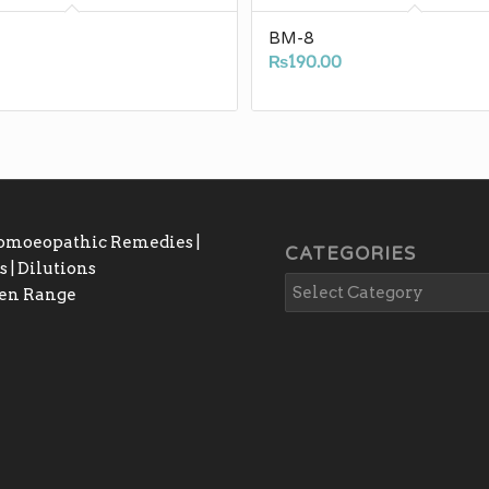
BM-8
₨
190.00
Homoeopathic Remedies |
CATEGORIES
 | Dilutions
gen Range