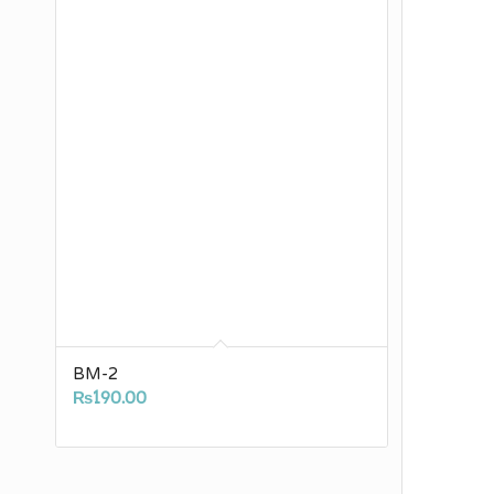
BM-2
₨
190.00