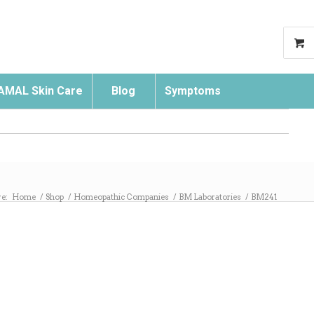
AMAL Skin Care
Blog
Symptoms
Search
re:
Home
/
Shop
/
Homeopathic Companies
/
BM Laboratories
/
BM241