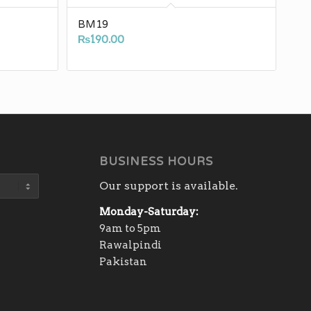
BM19
₨
190.00
BUSINESS HOURS
Our support is available.
Monday-Saturday:
9am to 5pm
Rawalpindi
Pakistan