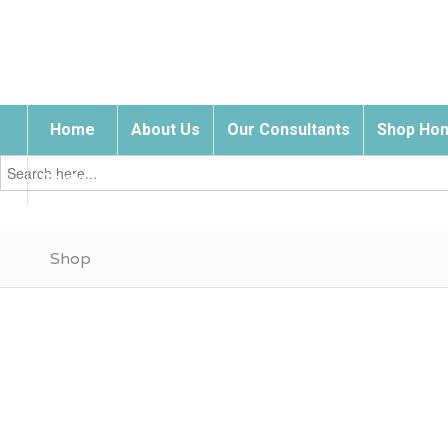
Home
About Us
Our Consultants
Shop Hom
Search
for:
Contact Us
Shop