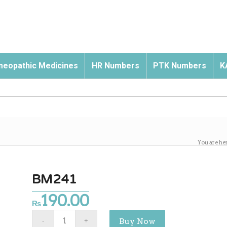
eopathic Medicines
HR Numbers
PTK Numbers
K
You are he
BM241
190.00
₨
Buy Now