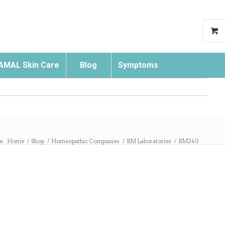
AMAL Skin Care
Blog
Symptoms
Search
e:
Home
/
Shop
/
Homeopathic Companies
/
BM Laboratories
/
BM240