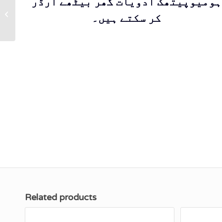
ہومیوپیتھک ادویات گھر بیٹھے آرڈر
BM239
کر سکتے ہیں۔
Related products