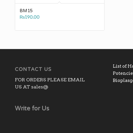
BM15
₨
190.00
List of 
CONTACT US
Potencies
FOR ORDERS PLEASE EMAIL
Bioplas
US AT sales@
Write for Us