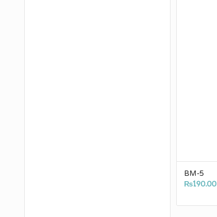
BM-5
₨
190.00