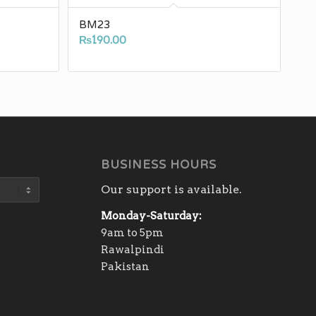
BM23
₨
190.00
BUSINESS HOURS
Our support is available.
Monday-Saturday:
9am to 5pm
Rawalpindi
Pakistan