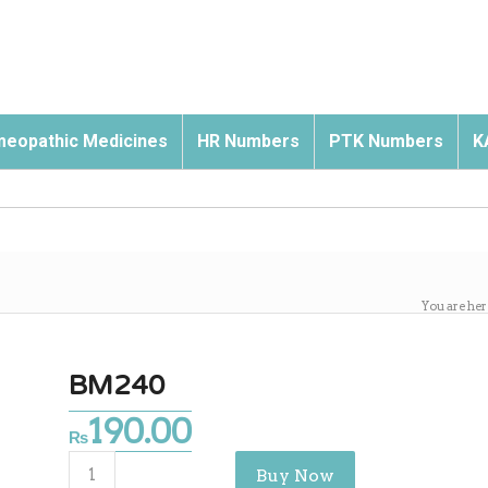
eopathic Medicines
HR Numbers
PTK Numbers
K
You are her
BM240
190.00
₨
Buy Now