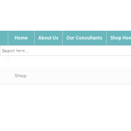
Home
About Us
Our Consultants
Shop Hom
Search
for:
Contact Us
Shop