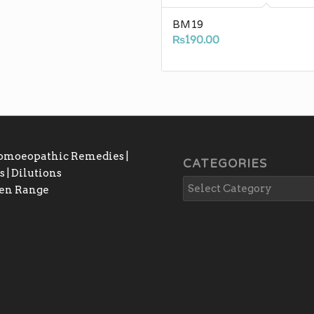
BM19
₨
190.00
Homoeopathic Remedies |
CATEGORIES
 | Dilutions
gen Range