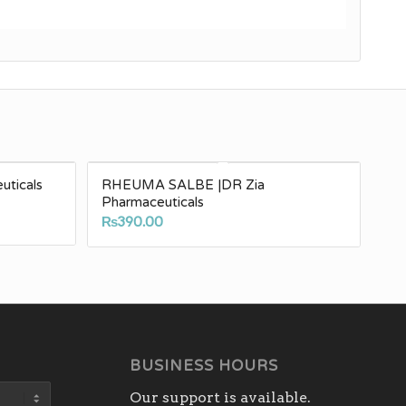
uticals
RHEUMA SALBE |DR Zia
Pharmaceuticals
₨
390.00
BUSINESS HOURS
Our support is available.