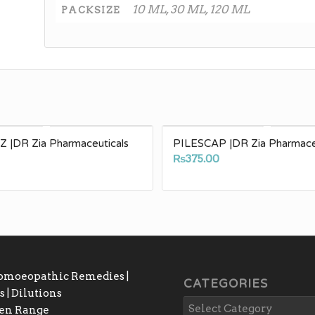
10 ML, 30 ML, 120 ML
PACKSIZE
 |DR Zia Pharmaceuticals
PILESCAP |DR Zia Pharmace
0
₨
375.00
Homoeopathic Remedies |
CATEGORIES
 | Dilutions
gen Range