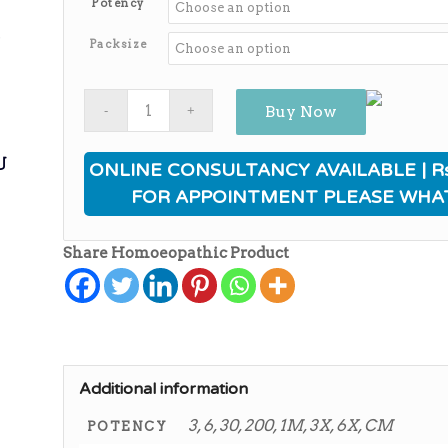
Potency
through
ی
₨650.00
Packsize
Buy Now
ی
ONLINE CONSULTANCY AVAILABLE | Rs
FOR APPOINTMENT PLEASE WHA
Share Homoeopathic Product
Additional information
3, 6, 30, 200, 1M, 3X, 6X, CM
POTENCY