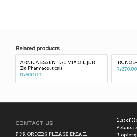
Related products
ARNICA ESSENTIAL MIX OIL |DR
IRONOL-Z
Zia Pharmaceuticals
₨
270.0
₨
500.00
List of 
CONTACT US
Potencies
FOR ORDERS PLEASE EMAIL
Bioplas