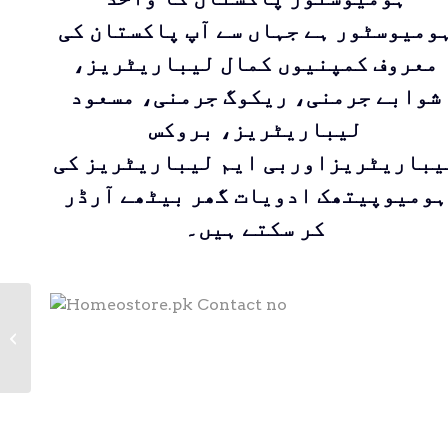
ہومیوسٹور ہے جہاں سے آپ پاکستان ک
معروف کمپنیوں کمال لیباریٹریز،
شوابے جرمنی، ریکوگ جرمنی، مسعود
لیباریٹریز، بروکس
لیباریٹریزاوربی ایم لیباریٹریز ک
ہومیوپیتھک ادویات گھر بیٹھے آرڈر
کر سکتے ہیں۔
ACIDUM
LACTICUM |DR Zia
Pharmaceuticals